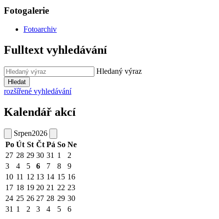
Fotogalerie
Fotoarchiv
Fulltext vyhledávání
Hledaný výraz
Hledat
rozšířené vyhledávání
Kalendář akcí
Srpen
2026
Po
Út
St
Čt
Pá
So
Ne
27
28
29
30
31
1
2
3
4
5
6
7
8
9
10
11
12
13
14
15
16
17
18
19
20
21
22
23
24
25
26
27
28
29
30
31
1
2
3
4
5
6