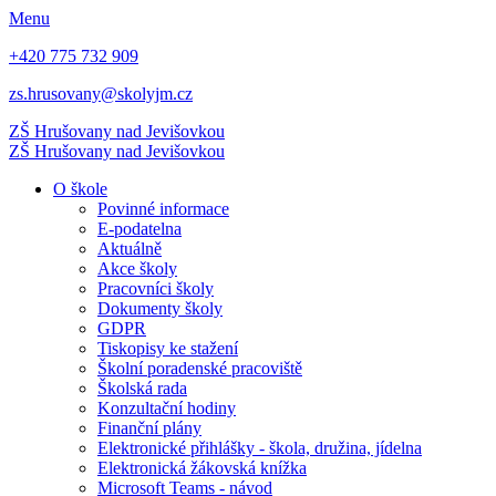
Menu
+420 775 732 909
zs.hrusovany@skolyjm.cz
ZŠ Hrušovany
nad Jevišovkou
ZŠ Hrušovany
nad Jevišovkou
O škole
Povinné informace
E-podatelna
Aktuálně
Akce školy
Pracovníci školy
Dokumenty školy
GDPR
Tiskopisy ke stažení
Školní poradenské pracoviště
Školská rada
Konzultační hodiny
Finanční plány
Elektronické přihlášky - škola, družina, jídelna
Elektronická žákovská knížka
Microsoft Teams - návod