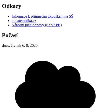
Odkazy
Informace k přijímacím zkouškám na SŠ
e-matematika.cz
Národní plán obnovy (63.57 kB)
Počasí
dnes, čtvrtek 6. 8. 2026