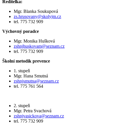
Ředitelka:
Mgr. Blanka Soukupová
zs.hrusovany@skolyjm.cz
tel. 775 732 909
Výchovný poradce
Mgr. Monika Hušková
zshnjhuskovam@seznam.cz
tel. 775 732 909
Školní metodik prevence
1. stupeň
Mgr. Hana Smutná
zshnjsmutna@seznam.cz
tel. 775 761 564
2. stupeň
Mgr. Petra Svachová
zshnjvasickova@seznam.cz
tel. 775 732 909