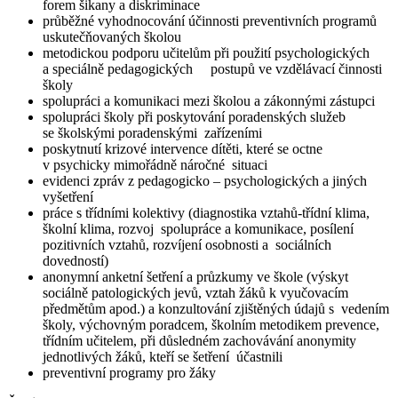
forem šikany a diskriminace
průběžné vyhodnocování účinnosti preventivních programů
uskutečňovaných školou
metodickou podporu učitelům při použití psychologických
a speciálně pedagogických postupů ve vzdělávací činnosti
školy
spolupráci a komunikaci mezi školou a zákonnými zástupci
spolupráci školy při poskytování poradenských služeb
se školskými poradenskými zařízeními
poskytnutí krizové intervence dítěti, které se octne
v psychicky mimořádně náročné situaci
evidenci zpráv z pedagogicko – psychologických a jiných
vyšetření
práce s třídními kolektivy (diagnostika vztahů-třídní klima,
školní klima, rozvoj spolupráce a komunikace, posílení
pozitivních vztahů, rozvíjení osobnosti a sociálních
dovedností)
anonymní anketní šetření a průzkumy ve škole (výskyt
sociálně patologických jevů, vztah žáků k vyučovacím
předmětům apod.) a konzultování zjištěných údajů s vedením
školy, výchovným poradcem, školním metodikem prevence,
třídním učitelem, při důsledném zachovávání anonymity
jednotlivých žáků, kteří se šetření účastnili
preventivní programy pro žáky