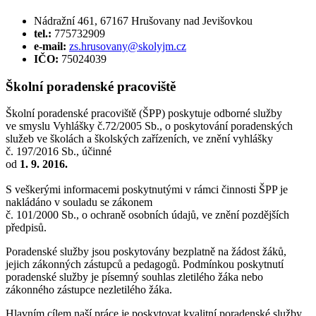
Nádražní 461, 67167 Hrušovany nad Jevišovkou
tel.:
775732909
e-mail:
zs.hrusovany@skolyjm.cz
IČO:
75024039
Školní poradenské pracoviště
Školní poradenské pracoviště (ŠPP) poskytuje odborné služby
ve smyslu Vyhlášky č.72/2005 Sb., o poskytování poradenských
služeb ve školách a školských zařízeních, ve znění vyhlášky
č. 197/2016 Sb., účinné
od
1. 9. 2016.
S veškerými informacemi poskytnutými v rámci činnosti ŠPP je
nakládáno v souladu se zákonem
č. 101/2000 Sb., o ochraně osobních údajů, ve znění pozdějších
předpisů.
Poradenské služby jsou poskytovány bezplatně na žádost žáků,
jejich zákonných zástupců a pedagogů. Podmínkou poskytnutí
poradenské služby je písemný souhlas zletilého žáka nebo
zákonného zástupce nezletilého žáka.
Hlavním cílem naší práce je poskytovat kvalitní poradenské služby