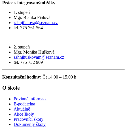
Práce s integrovanými žáky
1. stupeň
Mgr. Blanka Fialová
zshnjfialova@seznam.cz
tel. 775 761 564
2. stupeň
Mgr. Monika Hušková
zshnjhuskovam@seznam.cz
tel. 775 732 909
Konzultační hodiny:
Čt 14.00 – 15.00 h
O škole
Povinné informace
E-podatelna
Aktuálně
Akce školy
Pracovníci školy
Dokumenty školy