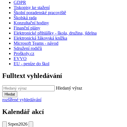
GDPR
Tiskopisy ke stažení
Školní poradenské pracoviště
Školská rada
Konzultační hodiny
Finanční plány
Elektronické přihlášky - škola, družina, jídelna
Elektronická žákovská knížka
Microsoft Teams - návod
Sdružení rodičů
Proškoly.cz
EVVO
EU - peníze do škol
Fulltext vyhledávání
Hledaný výraz
Hledat
rozšířené vyhledávání
Kalendář akcí
Srpen
2026