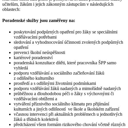
učitelům, žákům i jejich zákonným zástupcům v následujících
oblastech:
Poradenské služby jsou zaměřeny na:
poskytování podpůrných opatření pro žáky se speciálními
vzdělávacími potřebami
sledování a vyhodnocování účinnosti zvolených podpůrných
opatření
prevenci školní neúspěšnosti
kariérové poradenství
poradenská konzultace dítěti, které pracovníka ŠPP samo
vyhledá
podporu vzdělávání a sociálního začleňování žáků
z odlišného kulturního
prostředí a s odlišnými životními podmínkami
podporu vzdělávání žáků nadaných a mimořádně nadaných
průběžnou a dlouhodobou péči o žáky s výchovnými či
vzdělávacími obtížemi a
vytváření příznivého sociálního klimatu pro přijímání
kulturních a jiných odlišností ve škole a školském zařízení
včasnou intervenci při aktuálních problémech u jednotlivých
žáků a třídních kolektivů
předcházení všem formám rizikového chování včetně různých