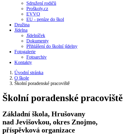
Sdružení rodičů
Proškoly.cz
EVVO
EU - peníze do škol
Družina
Jídelna
Jídelníček
Dokumenty
Přihlášení do školní jídelny
Fotogalerie
Fotoarchiv
Kontakty
Úvodní stránka
O škole
Školní poradenské pracoviště
Školní poradenské pracoviště
Základní škola, Hrušovany
nad Jevišovkou, okres Znojmo,
příspěvková organizace