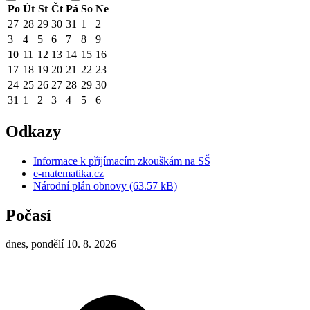
Po
Út
St
Čt
Pá
So
Ne
27
28
29
30
31
1
2
3
4
5
6
7
8
9
10
11
12
13
14
15
16
17
18
19
20
21
22
23
24
25
26
27
28
29
30
31
1
2
3
4
5
6
Odkazy
Informace k přijímacím zkouškám na SŠ
e-matematika.cz
Národní plán obnovy (63.57 kB)
Počasí
dnes, pondělí 10. 8. 2026