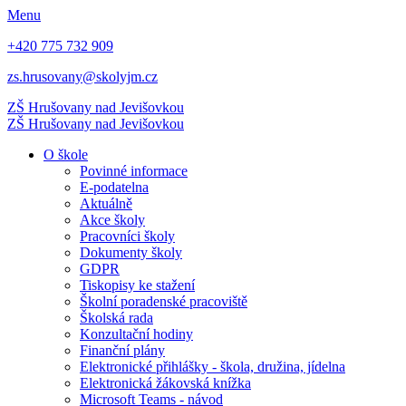
Menu
+420 775 732 909
zs.hrusovany@skolyjm.cz
ZŠ Hrušovany
nad Jevišovkou
ZŠ Hrušovany
nad Jevišovkou
O škole
Povinné informace
E-podatelna
Aktuálně
Akce školy
Pracovníci školy
Dokumenty školy
GDPR
Tiskopisy ke stažení
Školní poradenské pracoviště
Školská rada
Konzultační hodiny
Finanční plány
Elektronické přihlášky - škola, družina, jídelna
Elektronická žákovská knížka
Microsoft Teams - návod