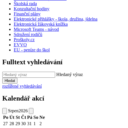
Školská rada
Konzultační hodiny
Finanční plány
Elektronické přihlášky - škola, družina, jídelna
Elektronická žákovská knížka
Microsoft Teams - návod
Sdružení rodičů
Proškoly.cz
EVVO
EU - peníze do škol
Fulltext vyhledávání
Hledaný výraz
Hledat
rozšířené vyhledávání
Kalendář akcí
Srpen
2026
Po
Út
St
Čt
Pá
So
Ne
27
28
29
30
31
1
2