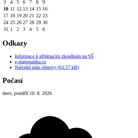
3
4
5
6
7
8
9
10
11
12
13
14
15
16
17
18
19
20
21
22
23
24
25
26
27
28
29
30
31
1
2
3
4
5
6
Odkazy
Informace k přijímacím zkouškám na SŠ
e-matematika.cz
Národní plán obnovy (63.57 kB)
Počasí
dnes, pondělí 10. 8. 2026