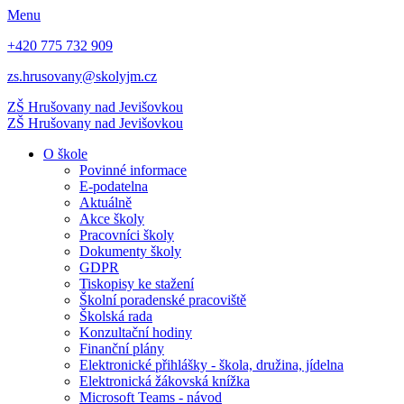
Menu
+420 775 732 909
zs.hrusovany@skolyjm.cz
ZŠ Hrušovany
nad Jevišovkou
ZŠ Hrušovany
nad Jevišovkou
O škole
Povinné informace
E-podatelna
Aktuálně
Akce školy
Pracovníci školy
Dokumenty školy
GDPR
Tiskopisy ke stažení
Školní poradenské pracoviště
Školská rada
Konzultační hodiny
Finanční plány
Elektronické přihlášky - škola, družina, jídelna
Elektronická žákovská knížka
Microsoft Teams - návod