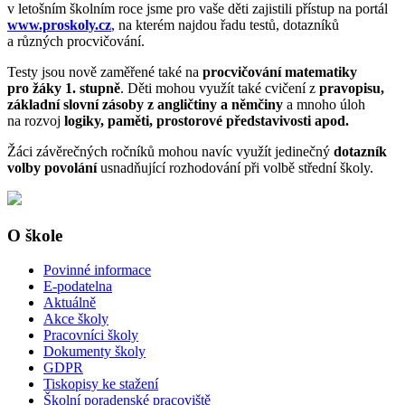
v letošním školním roce jsme pro vaše děti zajistili přístup na portál
www.proskoly.cz
, na kterém najdou řadu testů, dotazníků
a různých procvičování.
Testy jsou nově zaměřené také na
procvičování matematiky
pro žáky 1. stupně
. Děti mohou využít také cvičení z
pravopisu,
základní slovní zásoby z angličtiny a němčiny
a mnoho úloh
na rozvoj
logiky, paměti, prostorové představivosti apod.
Žáci závěrečných ročníků mohou navíc využít jedinečný
dotazník
volby povolání
usnadňující rozhodování při volbě střední školy.
O škole
Povinné informace
E-podatelna
Aktuálně
Akce školy
Pracovníci školy
Dokumenty školy
GDPR
Tiskopisy ke stažení
Školní poradenské pracoviště